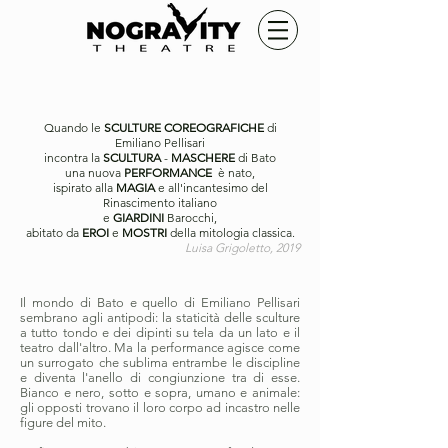
Quando le
SCULTURE COREOGRAFICHE
di
Emiliano Pellisari
incontra la
SCULTURA
-
MASCHERE
di Bato
una nuova
PERFORMANCE
è nato,
ispirato alla
MAGIA
e all'incantesimo del
Rinascimento italiano
e
GIARDINI
Barocchi,
abitato da
EROI
e
MOSTRI
della mitologia classica.
Luisa Grigoletto, 2019
Il mondo di Bato e quello di Emiliano Pellisari
sembrano agli antipodi: la staticità delle sculture
a tutto tondo e dei dipinti su tela da un lato e il
teatro dall'altro. Ma la performance agisce come
un surrogato che sublima entrambe le discipline
e diventa l'anello di congiunzione tra di esse.
Bianco e nero, sotto e sopra, umano e animale:
gli opposti trovano il loro corpo ad incastro nelle
figure del mito.