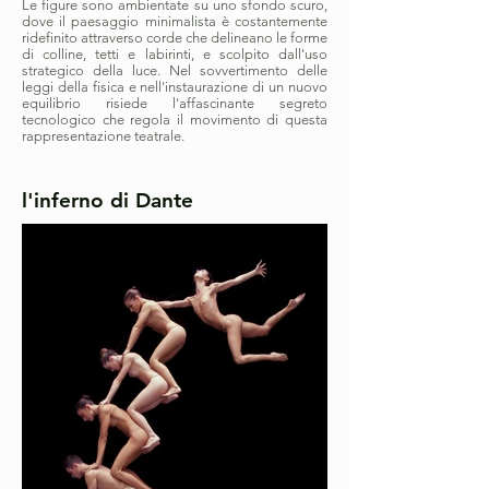
Le figure sono ambientate su uno sfondo scuro,
dove il paesaggio minimalista è costantemente
ridefinito attraverso corde che delineano le forme
di colline, tetti e labirinti, e scolpito dall'uso
strategico della luce. Nel sovvertimento delle
leggi della fisica e nell'instaurazione di un nuovo
equilibrio risiede l'affascinante segreto
tecnologico che regola il movimento di questa
rappresentazione teatrale.
l'inferno di Dante