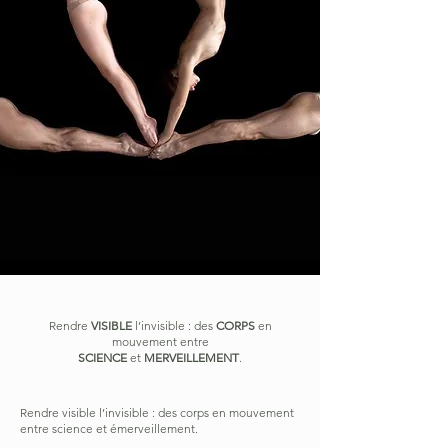
Rendre
VISIBLE
l’invisible : des
CORPS
en
mouvement entre
SCIENCE
et
MERVEILLEMENT
.
Rendre visible l’invisible : des corps en mouvement
entre science et émerveillement.