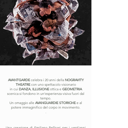
AVANTGARDE
celebra i 20 anni della
NOGRAVITY
THEATRE
con uno spettacolo visionario
in cui
DANZA
,
ILLUSIONE
ottica e
GEOMETRIA
scenica si fondono in un’esperienza visiva fuori dal
tempo.
Un omaggio alle
AVANGUARDIE STORICHE
e al
potere immaginifico del corpo in movimento.
.
Una creazione di Emiliano Pellisari per i vent’anni