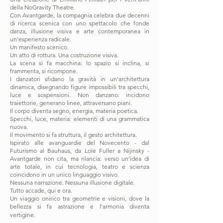
della NoGravity Theatre.
Con Avantgarde, la compagnia celebra due decenni
di ricerca scenica con uno spettacolo che fonde
danza, illusione visiva e arte contemporanea in
un’esperienza radicale.
Un manifesto scenico.
Un atto di rottura. Una costruzione visiva.
La scena si fa macchina: lo spazio si inclina, si
frammenta, si ricompone.
I danzatori sfidano la gravità in un’architettura
dinamica, disegnando figure impossibili tra specchi,
luce e sospensioni. Non danzano: incidono
traiettorie, generano linee, attraversano piani.
Il corpo diventa segno, energia, materia poetica.
Specchi, luce, materia: elementi di una grammatica
nuova.
Il movimento si fa struttura, il gesto architettura.
Ispirato alle avanguardie del Novecento - dal
Futurismo al Bauhaus, da Loïe Fuller a Nijinsky -
Avantgarde non cita, ma rilancia: verso un’idea di
arte totale, in cui tecnologia, teatro e scienza
coincidono in un unico linguaggio visivo.
Nessuna narrazione. Nessuna illusione digitale.
Tutto accade, qui e ora.
Un viaggio onirico tra geometrie e visioni, dove la
bellezza si fa astrazione e l’armonia diventa
vertigine.