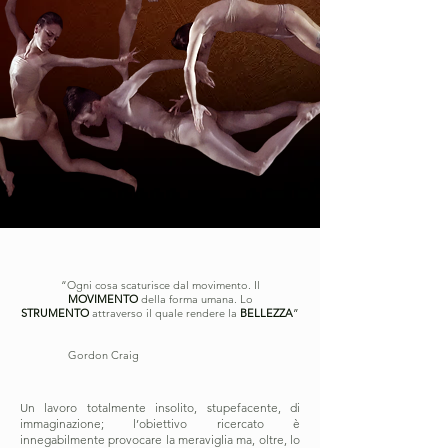
“Ogni cosa scaturisce dal movimento. Il
MOVIMENTO
della forma umana. Lo
STRUMENTO
attraverso il quale rendere la
BELLEZZA
”
Gordon Craig
Un lavoro totalmente insolito, stupefacente, di
immaginazione; l’obiettivo ricercato è
innegabilmente provocare la meraviglia ma, oltre, lo