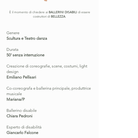
È il momento di chiedere ai
BALLERINI DISABILI
di essere
costruttori di
BELLEZZA
.
Genere
Scultura e Teatro danza
Durata
50' senza interruzione
Creazione di coreografie, scene, costumi, light
design
Emiliano Pellisari
DISABILITY
Co-coreografa e ballerina principale, produttrice
musicale
PROJECT
Mariana/P
Ballerino disabile
Chiara Pedroni
Esperto di disabilità
Giancarlo Falcone