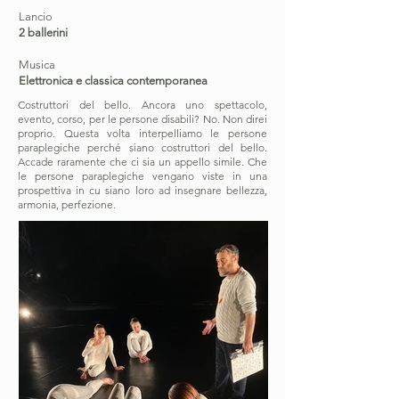
Lancio
2 ballerini
Musica
Elettronica e classica contemporanea
Costruttori del bello. Ancora uno spettacolo,
evento, corso, per le persone disabili? No. Non direi
proprio. Questa volta interpelliamo le persone
paraplegiche perché siano costruttori del bello.
Accade raramente che ci sia un appello simile. Che
le persone paraplegiche vengano viste in una
prospettiva in cu siano loro ad insegnare bellezza,
armonia, perfezione.