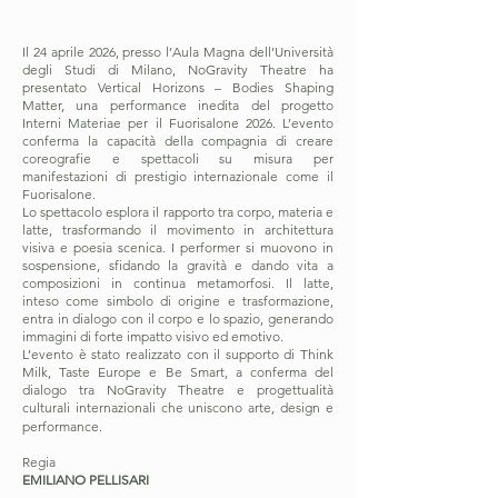
Il 24 aprile 2026, presso l’Aula Magna dell’Università
degli Studi di Milano, NoGravity Theatre ha
presentato Vertical Horizons – Bodies Shaping
Matter, una performance inedita del progetto
Interni Materiae per il Fuorisalone 2026. L’evento
conferma la capacità della compagnia di creare
coreografie e spettacoli su misura per
manifestazioni di prestigio internazionale come il
Fuorisalone.
Lo spettacolo esplora il rapporto tra corpo, materia e
latte, trasformando il movimento in architettura
visiva e poesia scenica. I performer si muovono in
sospensione, sfidando la gravità e dando vita a
composizioni in continua metamorfosi. Il latte,
inteso come simbolo di origine e trasformazione,
entra in dialogo con il corpo e lo spazio, generando
immagini di forte impatto visivo ed emotivo.
L’evento è stato realizzato con il supporto di Think
Milk, Taste Europe e Be Smart, a conferma del
dialogo tra NoGravity Theatre e progettualità
culturali internazionali che uniscono arte, design e
performance.
Regia
EMILIANO PELLISARI