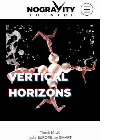
VERTICAL
HORIZONS
Thimk
MILK
,
taste
EUROPE
, be
SMART