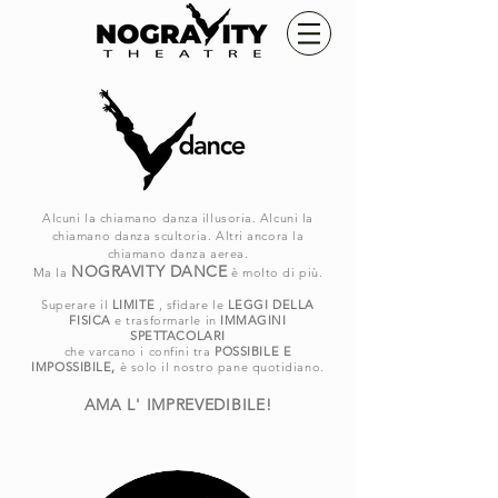
Alcuni la chiamano danza illusoria. Alcuni la
chiamano danza scultoria. Altri ancora la
chiamano danza aerea.
NOGRAVITY DANCE
Ma la
è molto di più.
Superare il
LIMITE
, sfidare le
LEGGI DELLA
FISICA
e trasformarle in
IMMAGINI
SPETTACOLARI
che varcano i confini tra
POSSIBILE E
IMPOSSIBILE,
è solo il nostro pane quotidiano.
AMA L' IMPREVEDIBILE
!