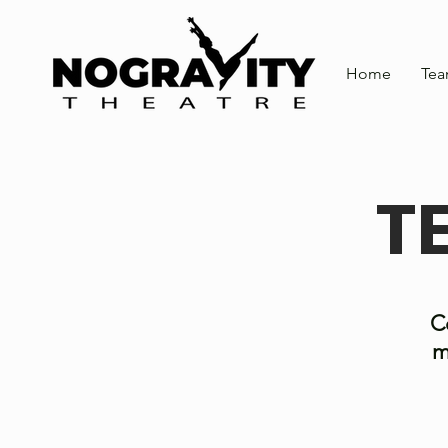
Home
Te
T
C
m