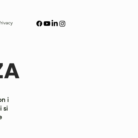
rivacy
ZA
n i
 si
e